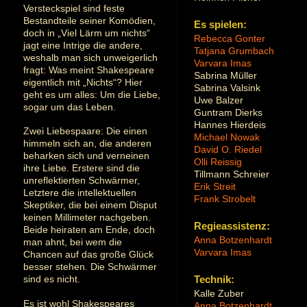
Versteckspiel sind feste
Bestandteile seiner Komödien,
Es spielen:
doch in „Viel Lärm um nichts“
Rebecca Gonter
jagt eine Intrige die andere,
Tatjana Grumbach
weshalb man sich unweigerlich
Varvara Imas
fragt: Was meint Shakespeare
Sabrina Müller
eigentlich mit „Nichts“? Hier
Sabrina Valsink
geht es um alles: Um die Liebe,
Uwe Balzer
sogar um das Leben.
Guntram Dierks
Hannes Hierdeis
Zwei Liebespaare: Die einen
Michael Nowak
himmeln sich an, die anderen
David O. Riedel
beharken sich und verneinen
Olli Reissig
ihre Liebe. Erstere sind die
Tillmann Schreier
unreflektierten Schwärmer,
Erik Streit
Letztere die intellektuellen
Frank Strobelt
Skeptiker, die bei einem Disput
keinen Millimeter nachgeben.
Regieassistenz:
Beide heiraten am Ende, doch
Anna Botzenhardt
man ahnt, bei wem die
Varvara Imas
Chancen auf das große Glück
besser stehen. Die Schwärmer
sind es nicht.
Technik:
Kalle Zuber
Es ist wohl Shakespeares
Anna Botzenhardt