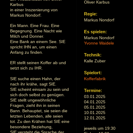
Oliver Karbus
Karbus
in einer Inszenierung von
Regie:
Markus Nondorf.
Markus Nondorf
Ein Mann. Eine Frau. Eine
Begegnung. Eine Nacht wie
Es spielen:
Milch und Donner.
Markus Nondorf
Eine Bank an einem See. SIE
Yvonne Waidele
spricht IHN an, um einen
Anfang zu finden.
Technik:
Kalle Zuber
ER stellt seinen Koffer ab und
setzt sich zu IHR.
Spielort:
Kofferfabrik
SIE suche einen Hahn, der
nach ihr krähe, sagt SIE.
SIE scheint einsam zu sein und
Termine:
sich doch selbst zu genügen.
03.01.2025
SIE stellt ungewöhnliche
04.01.2025
Fragen, zieht ihn in seinen
05.01.2025
Bann. Behauptet, sie seien die
10.01.2025
letzten Lebenden, alle seien
12.01.2025
tot. Zu den Krähen hat SIE eine
besondere Beziehung,
jeweils um 19:30
SIE versteht die Sprache der