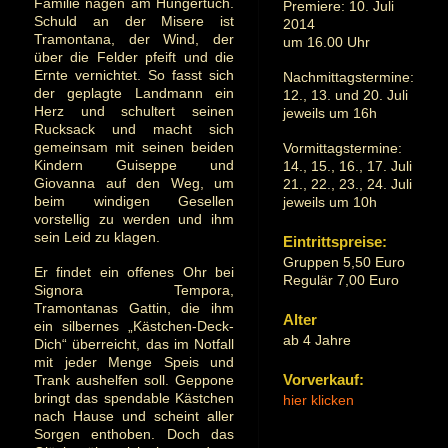
Familie nagen am Hungertuch.
Premiere: 10. Juli
Schuld an der Misere ist
2014
Tramontana, der Wind, der
um 16.00 Uhr
über die Felder pfeift und die
Ernte vernichtet. So fasst sich
Nachmittagstermine:
der geplagte Landmann ein
12., 13. und 20. Juli
Herz und schultert seinen
jeweils um 16h
Rucksack und macht sich
gemeinsam mit seinen beiden
Vormittagstermine:
Kindern Guiseppe und
14., 15., 16., 17. Juli
Giovanna auf den Weg, um
21., 22., 23., 24. Juli
beim windigen Gesellen
jeweils um 10h
vorstellig zu werden und ihm
sein Leid zu klagen.
Eintrittspreise:
Gruppen 5,50 Euro
Er findet ein offenes Ohr bei
Regulär 7,00 Euro
Signora Tempora,
Tramontanas Gattin, die ihm
Alter
ein silbernes „Kästchen-Deck-
ab 4 Jahre
Dich“ überreicht, das im Notfall
mit jeder Menge Speis und
Trank aushelfen soll. Geppone
Vorverkauf:
bringt das spendable Kästchen
hier klicken
nach Hause und scheint aller
Sorgen enthoben. Doch das