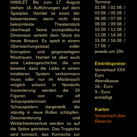
Termine:
HAMLET. Bis zum 17. August
01.08. / 02.08. /
stehen 16 Aufführungen auf dem
03.08. / 05.08. /
Spielplan. Hamlet ist eines der
06.08. / 07.08. /
bekanntesten, wenn nicht das
08.08. / 09.08. /
bekannteste Theaterstück
10.08. / 12.08. /
überhaupt. Seine soziopolitische
13.08. / 14.08. /
Dimension verleiht dem Stück bis
15.08. / 16.08. /
heute Brisanz. Es spielt in einem
17.08. /
Überwachungsstaat, voller
jeweils um 20h
Korruption und gegenseitigem
Misstrauen. Hamlet ist aber auch
eine Liebesgeschichte, die uns
Eintrittspreise:
beweist, dass die Liebe in einem
Vorverkauf XXX
totalitären System verkümmern
Euro
muss oder nur im Missbrauch
Abendkasse
möglich scheint. In Nondorfs
16,- Euro
Inszenierung werden die 20
9,- Euro
Figuren von nur elf
ermäßigt
Schauspielerinnen und
Schauspielern dargestellt, die
Karten
ständig in neue Rollen schlüpfen.
Vorverkauf über
Desorientierung und
Reservix
Wirklichkeitsverlust werden so auf
die Spitze getrieben. Das Tragische
wird komisch, das Komische zur